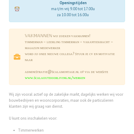
Openingstijden
ma t/m vrij 9.00 tot 17.00u
za 10.00 tot 16.00u
𝕍𝔸𝕂𝕄𝔸ℕℕ𝔼ℕ ᴡɪᴊ ᴢᴏᴇᴋᴇɴ ᴠᴀᴋᴍᴀɴɴᴇɴ!
ᴛɪᴍᴍᴇʀᴍᴀɴ – ʟᴇᴇʀʟɪɴɢ ᴛɪᴍᴍᴇʀᴍᴀɴ – ᴠᴀᴋᴀɴᴛɪᴇᴋʀᴀᴄʜᴛ –
ᴍᴀɢᴀᴢɪᴊɴ ᴍᴇᴅᴇᴡᴇʀᴋᴇʀ
ᴡᴏʀᴅ ᴊɪᴊ ᴏɴᴢᴇ ɴɪᴇᴜᴡᴇ ᴄᴏʟʟᴇɢᴀ? ꜱᴛᴜᴜʀ ᴊᴇ ᴄᴠ ᴇɴ ᴍᴏᴛɪᴠᴀᴛɪᴇ
ɴᴀᴀʀ
ᴀᴅᴍɪɴɪꜱᴛʀᴀᴛɪᴇ@ꜱᴄᴀʟᴀᴍᴏɴᴛᴀɢᴇ.ɴʟ ᴏꜰ ᴠɪᴀ ᴅᴇ ᴡᴇʙꜱɪᴛᴇ
ᴡᴡᴡ.ꜱᴄᴀʟᴀᴏᴜᴛᴅᴏᴏʀʟɪᴠɪɴɢ.ɴʟ/ᴡᴇʀᴋᴇɴ
Wij zijn vooral actief op de zakelijke markt, dagelijks werken wij voor
bouwbedrijven en wooncorporaties, maar ook de particulieren
klanten zijn wij graag van dienst.
U kunt ons inschakelen voor:
Timmerwerken