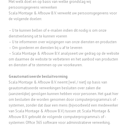
Met welk doel en op basis van welke grondslag wij
persoonsgegevens verwerken
Scala Montage & Afbouw B.V. verwerkt uw persoonsgegevens voor
de volgende doelen:
– U te kunnen bellen of e-mailen indien dit nodig is om onze
dienstverlening uit te kunnen voeren
– U te informeren over wijzigingen van onze diensten en producten
– Om goederen en diensten bij u af te leveren
– Scala Montage & Afbouw B.V. analyseert uw gedrag op de website
om daarmee de website te verbeteren en het aanbod van producten
en diensten af te stemmen op uw voorkeuren.
Geautomatiseerde besluitvorming
Scala Montage & Afbouw B.V. neemt [wel / niet] op basis van
geautomatiseerde verwerkingen besluiten over zaken die
(aanzienlijke) gevolgen kunnen hebben voor personen. Het gaat hier
om besluiten die worden genomen door computerprogramma’s of -
systemen, zonder dat daar een mens (bijvoorbeeld een medewerker
van Scala Montage & Afbouw B.V.) tussen zit. Scala Montage &
Afbouw B.V. gebruikt de volgende computerprogramma’s of -
systemen: Office 365 software voor administratieve verwerking.