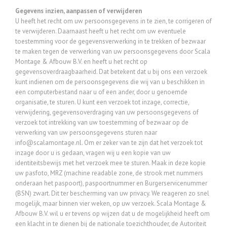
Gegevens inzien, aanpassen of verwijderen
U heeft het recht om uw persoonsgegevens in te zien, te corrigeren of
te verwijderen. Daarnaast heeft u het recht om uw eventuele
toestemming voor de gegevensverwerking in te trekken of bezwaar
te maken tegen de verwerking van uw persoonsgegevens door Scala
Montage & Afbouw B.V. en heeft u het recht op
gegevensoverdraagbaarheid. Dat betekent dat u bij ons een verzoek
kunt indienen om de persoonsgegevens die wij van u beschikken in
een computerbestand naar u of een ander, door u genoemde
organisatie, te sturen. U kunt een verzoek tot inzage, correctie,
verwijdering, gegevensoverdraging van uw persoonsgegevens of
verzoek tot intrekking van uw toestemming of bezwaar op de
verwerking van uw persoonsgegevens sturen naar
info@scalamontage.nl. Om er zeker van te zijn dat het verzoek tot
inzage door u is gedaan, vragen wij u een kopie van uw
identiteitsbewijs met het verzoek mee te sturen. Maak in deze kopie
uw pasfoto, MRZ (machine readable zone, de strook met nummers
onderaan het paspoort), paspoortnummer en Burgerservicenummer
(BSN) zwart. Dit ter bescherming van uw privacy. We reageren zo snel
mogelijk, maar binnen vier weken, op uw verzoek. Scala Montage &
Afbouw B.V. wil u er tevens op wijzen dat u de mogelijkheid heeft om
een klacht in te dienen bij de nationale toezichthouder, de Autoriteit