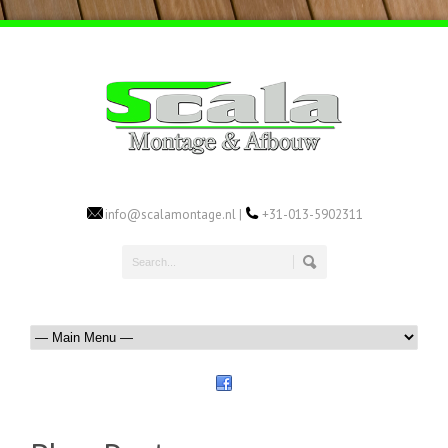
info@scalamontage.nl |
+31-013-5902311