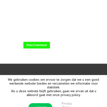
We gebruiken cookies om ervoor te zorgen dat we u een goed
werkende website bieden en verzamelen we informatie voor
statistiek.
Als u deze website blijft gebruiken, gaan we ervan uit dat u
akkoord gaat met onze privacy policy.
Privacy
Scala montage & afbouw ® 2018 -
Privacy Policy
- Realisatie website:
SWOP Media